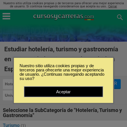
Nuestro sitio utiliza cookies propias y de terceros para ofrecer una mejor experiencia
de usuario. Si continúa navegando consideramos que acepta su uso..
Cerrar
Estudiar hotelería, turismo y gastronomía
en Universidad a Distancia de Madrid en
Nuestro sitio utiliza cookies propias y de
España
(1)
terceros para ofrecerte una mejor experiencia
de usuario. ¿Continuas navegando aceptando
su uso?
FILTRAR
Hotelería, Turismo y Gastronomía
Aceptar
Universidad a Distancia de Madrid
Seleccione la SubCategoría de "Hotelería, Turismo y
Gastronomía"
Turismo
(1)