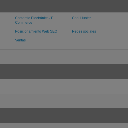
Comercio Electrónico / E-
Cool Hunter
Commerce
Posicionamiento Web SEO
Redes sociales
Ventas