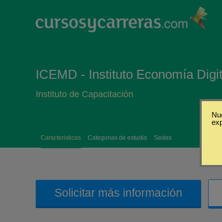
ICEMD - Instituto Economía Digi
Instituto de Capacitación
Nue
ex
Caracteristicas
Categorias de estudio
Sedes
Solicitar más información