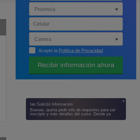
Acepto la
Política de Privacidad
x
Ian
Solicitó Información
Buenas, queria pedir info de requisitos para ser
inscripto y más detalles del curso. Desde ya
muchisimas gracias.