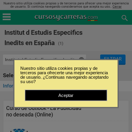
Nuestro sitio utiliza cookies propias y de terceros para ofrecer una mejor experiencia
de usuario. Si continúa navegando consideramos que acepta su uso..
Cerrar
Institut d Estudis Especifics
Inedits en España
(1)
FILTRAR
Institut d Estudis Especifics Inedits
Nuestro sitio utiliza cookies propias y de
terceros para ofrecerte una mejor experiencia
Seleccione la categoría
de usuario. ¿Continuas navegando aceptando
su uso?
Informática y Tecnología
(1)
Aceptar
Curso de Outlook - La Publicidad
no deseada (Online)