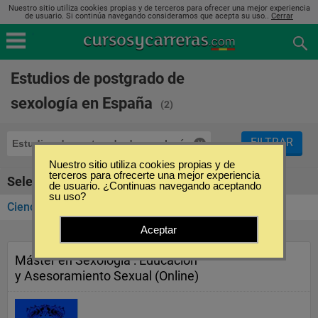
Nuestro sitio utiliza cookies propias y de terceros para ofrecer una mejor experiencia
de usuario. Si continúa navegando consideramos que acepta su uso..
Cerrar
Estudios de postgrado de
sexología en España
(2)
FILTRAR
Estudios de postgrado de sexología
Nuestro sitio utiliza cookies propias y de
terceros para ofrecerte una mejor experiencia
Seleccione la categoría
de usuario. ¿Continuas navegando aceptando
su uso?
Ciencias Sociales y Humanidades
(2)
Aceptar
Máster en Sexología : Educación
y Asesoramiento Sexual (Online)