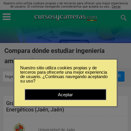
Nuestro sitio utiliza cookies propias y de terceros para ofrecer una mejor experiencia
de usuario. Si continúa navegando consideramos que acepta su uso..
Cerrar
Compara dónde estudiar ingeniería
ambiental en Jaén
(2)
Nuestro sitio utiliza cookies propias y de
terceros para ofrecerte una mejor experiencia
FILTRAR
Ingeniería Ambiental
de usuario. ¿Continuas navegando aceptando
Jaén
su uso?
Aceptar
Grado en Ingeniería de Recursos
Energéticos (Jaén, Jaén)
Universidad de Jaén