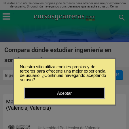
Nuestro sitio utiliza cookies propias y de terceros para ofrecer una mejor experiencia
de usuario. Si continúa navegando consideramos que acepta su uso..
Cerrar
Compara dónde estudiar ingeniería en
sonido en Valencia
(2)
Nuestro sitio utiliza cookies propias y de
terceros para ofrecerte una mejor experiencia
FILTRAR
Ingeniería en Sonido
de usuario. ¿Continuas navegando aceptando
Valencia
su uso?
Aceptar
Master en Ingenieria Acústica
(Valencia, Valencia)
Universidad Politécnica de Valencia