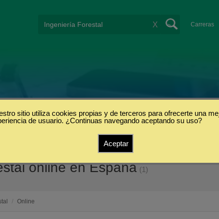
X
Carreras
stro sitio utiliza cookies propias y de terceros para ofrecerte una me
periencia de usuario. ¿Continuas navegando aceptando su uso?
Aceptar
estal online en España
(1)
tal
/
Online