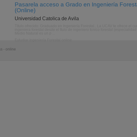
Pasarela acceso a Grado en Ingeniería Foresta
(Online)
Universidad Catolica de Avila
Título ofrecido: Graduado en Ingeniería Forestal.. La UCAV te ofrece el 
ingeniera forestal desde el ttulo de ingeniero tcnico forestal (especialida
Medio Natural es un p ...
Estudiar Ingeniería Forestal online
s - online