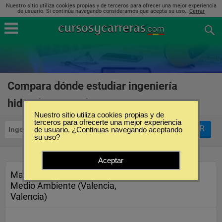
Nuestro sitio utiliza cookies propias y de terceros para ofrecer una mejor experiencia
de usuario. Si continúa navegando consideramos que acepta su uso..
Cerrar
Compara dónde estudiar ingeniería
hidráulica en Valencia
(1)
Nuestro sitio utiliza cookies propias y de
terceros para ofrecerte una mejor experiencia
FILTRAR
Ingeniería Hidráulica
de usuario. ¿Continuas navegando aceptando
Valencia
su uso?
Aceptar
Master en Ingeniería Hidráulica y
Medio Ambiente (Valencia,
Valencia)