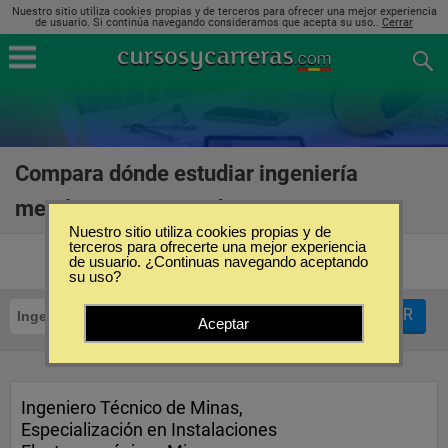
Nuestro sitio utiliza cookies propias y de terceros para ofrecer una mejor experiencia
de usuario. Si continúa navegando consideramos que acepta su uso..
Cerrar
Compara dónde estudiar ingeniería
metalúrgica en Oviedo
(5)
Nuestro sitio utiliza cookies propias y de
terceros para ofrecerte una mejor experiencia
de usuario. ¿Continuas navegando aceptando
su uso?
FILTRAR
Ingeniería Metalúrgica
Oviedo
Aceptar
Ingeniero Técnico de Minas,
Especialización en Instalaciones