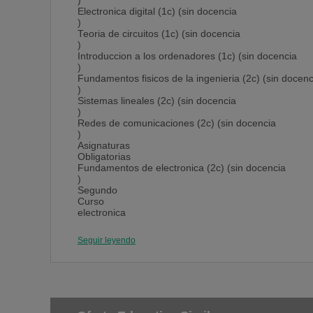
)
Electronica digital (1c) (sin docencia
)
Teoria de circuitos (1c) (sin docencia
)
Introduccion a los ordenadores (1c) (sin docencia
)
Fundamentos fisicos de la ingenieria (2c) (sin docenc
)
Sistemas lineales (2c) (sin docencia
)
Redes de comunicaciones (2c) (sin docencia
)
Asignaturas
Obligatorias
Fundamentos de electronica (2c) (sin docencia
)
Segundo
Curso
electronica
analogica
teoria electromagnetica de los sistemas de
Seguir leyendo
comunicacion
teoria de la
comunicacion
transmision por soporte
fisico
radiocomunicaciones