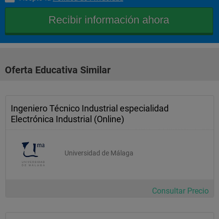
) 
dibujo industrial (1c
) 
generacion de modelos (2c
Oferta Educativa Similar
) 
informatica grafica (2c
Ingeniero Técnico Industrial especialidad
) 
Electrónica Industrial (Online)
Tercer 
Curso
Universidad de Málaga
aspectos economicos y empresariales del 
diseño
procesos 
Consultar Precio
industriales
oficina tecnica (1c