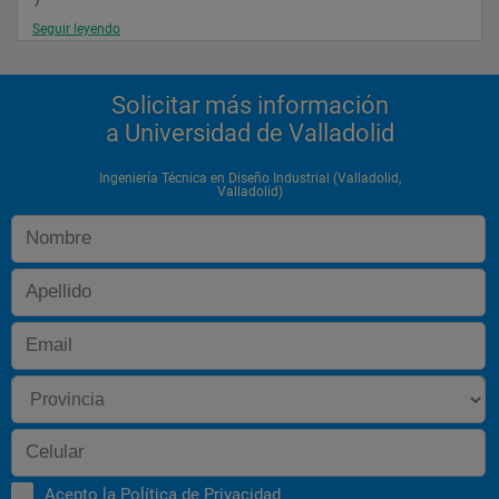
Seguir leyendo
Fundamentos de informatica (1c) (sin docencia
) 
Solicitar más información
Segundo 
a Universidad de Valladolid
Curso
diseño asistido por 
Ingeniería Técnica en Diseño Industrial (Valladolid,
Valladolid)
ordenador
materiales
sistemas 
mecanicos
ergonomia (1c
) 
envase y embalaje (2c
) 
Acepto la
Política de Privacidad
ampliacion de matematicas (1c