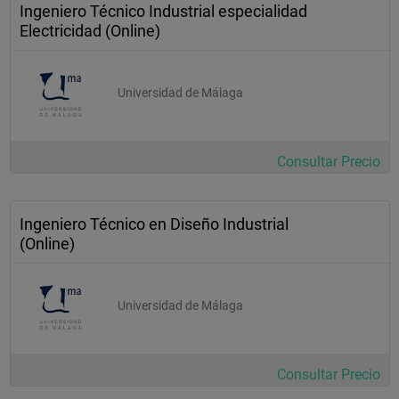
Ingeniero Técnico Industrial especialidad
) 
Electricidad (Online)
organizacion de la produccion (1c
) 
Universidad de Málaga
diseño de moldes y matrices (2c
) 
Consultar Precio
diseño y comunicacion visual (2c
) 
Ingeniero Técnico en Diseño Industrial
tecnologias multimedia (1c
(Online)
) 
arte industrial y diseño (1c
Universidad de Málaga
) 
diseño de producto (1c
) 
Consultar Precio
fundamentos de ingenieria fluidomecanica y termica (2c