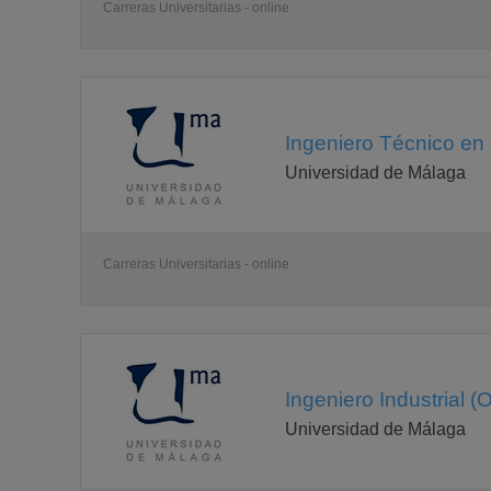
metodos matematicos en ingenieria electrica i (1c
Carreras Universitarias - online
)
energias renovables (1c)
fiabilidad y calidad (2c
)
topografia y construccion (2c
)
dibujo en ingeniria electrica (2c
Ingeniero Técnico en 
)
luminotecnia (2c
Universidad de Málaga
)
motores electricos especiales (2c
)
protecciones de sistemas electricos de potencia (2c
)
Tercer
Carreras Universitarias - online
Curso
Asignatura
administracion de empresas y organizac.de la produ
i
(1c)
instalaciones electricas ii (1c
)
Ingeniero Industrial (O
oficina tecnica (1c
)
Universidad de Málaga
transporte de energia electrica ii (1c
)
electronica de potencia (1c