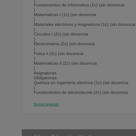
)
Fundamentos de informatica (1c) (sin docencia
)
Matematicas i (1c) (sin docencia
)
Materiales electricos y magneticos (1c) (sin docencia
)
Circuitos i (2c) (sin docencia
)
Electrometria (2c) (sin docencia
)
Fisica ii (2c) (sin docencia
)
Matematicas ii (2c) (sin docencia
)
Asignaturas
Obligatorias
Quimica en ingenieria electrica (1c) (sin docencia
)
Fundamentos de electrotecnia (2c) (sin docencia
)
Fundamentos de ingenieria hidraulica y termica (2c) 
Seguir leyendo
Sin
Docencia)
Programacion (2c) (sin docencia
)
evolucion de los conocimientos cientificos y tecnicos 