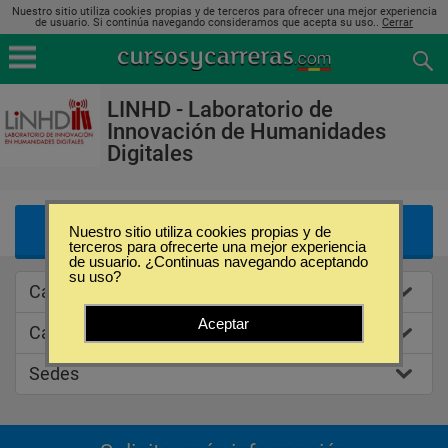
Nuestro sitio utiliza cookies propias y de terceros para ofrecer una mejor experiencia
de usuario. Si continúa navegando consideramos que acepta su uso..
Cerrar
LINHD - Laboratorio de
Innovación de Humanidades
Digitales
Listado de Ofertas Educativas
Nuestro sitio utiliza cookies propias y de
terceros para ofrecerte una mejor experiencia
de usuario. ¿Continuas navegando aceptando
su uso?
Caracteristicas
Aceptar
Categorias de estudios
Sedes