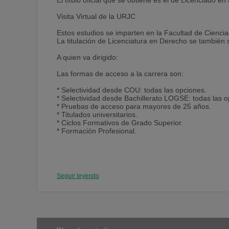
El título oficial que se obtiene es el de Licenciado e
Visita Virtual de la URJC
Estos estudios se imparten en la Facultad de Ciencias
La titulación de Licenciatura en Derecho se también 
A quien va dirigido:
Las formas de acceso a la carrera son:
* Selectividad desde COU: todas las opciones.
* Selectividad desde Bachillerato LOGSE: todas las o
* Pruebas de acceso para mayores de 25 años.
* Titulados universitarios.
* Ciclos Formativos de Grado Superior.
* Formación Profesional.
Seguir leyendo