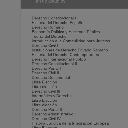
Plan de estudios
Derecho Constitucional I
Historia del Derecho Español
Derecho Romano
Economía Política y Hacienda Pública
Teoría del Derecho
Introducción a la Contabilidad para Juristas
Derecho Civil I
Instituciones de Derecho Privado Romano
Historia del Derecho Contemporáneo
Derecho Internacional Público
Derecho Constitucional II
Derecho Penal I
Derecho Civil II
Derecho Documental
Libre Elección
Libre elección
Derecho Civil III
Informática y Derecho
Libre Elección
Libre elección
Derecho Penal II
Derecho Administrativo I
Derecho Civil IV
Historia Jurídica de la Integración Europea
Libre Elección