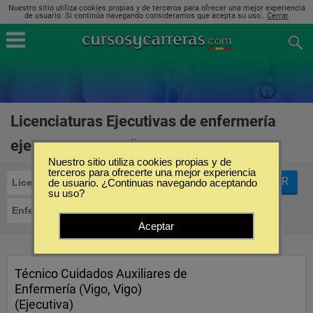
Nuestro sitio utiliza cookies propias y de terceros para ofrecer una mejor experiencia
de usuario. Si continúa navegando consideramos que acepta su uso..
Cerrar
Licenciaturas Ejecutivas de enfermería
ejecutiva en España
(1)
Nuestro sitio utiliza cookies propias y de
terceros para ofrecerte una mejor experiencia
FILTRAR
Licenciaturas Ejecutivas
de usuario. ¿Continuas navegando aceptando
su uso?
Enfermería
Ejecutiva
Aceptar
Técnico Cuidados Auxiliares de
Enfermería (Vigo, Vigo)
(Ejecutiva)