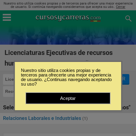
Nuestro sitio utiliza cookies propias y de terceros para ofrecer una mejor experiencia
de usuario. Si continúa navegando consideramos que acepta su uso..
Cerrar
Licenciaturas Ejecutivas de recursos
humanos ejecutiva en España
(1)
Nuestro sitio utiliza cookies propias y de
terceros para ofrecerte una mejor experiencia
FILTRAR
Licenciaturas Ejecutivas
de usuario. ¿Continuas navegando aceptando
su uso?
Recursos Humanos
Ejecutiva
Aceptar
Seleccione la SubCategoría de "Recursos Humanos"
Relaciones Laborales e Industriales
(1)