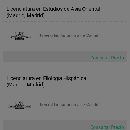
Licenciatura en Estudios de Asia Oriental
(Madrid, Madrid)
ASIGNATURA
 CARÁCTER
Universidad Autonoma de Madrid
 ORDENACIÓN TEMPORAL
 CRÉDITOS
Consultar Precio
TEÓRICOS
 PRÁCTICOS
Licenciatura en Filología Hispánica
 TOTAL
(Madrid, Madrid)
Textos griegos I Troncal
Universidad Autonoma de Madrid
 1er. Semestre
 4
Consultar Precio
 2