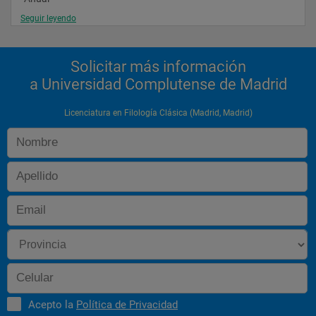
Seguir leyendo
 8
 1
Solicitar más información
 9
a Universidad Complutense de Madrid
Lengua española "
Licenciatura en Filología Clásica (Madrid, Madrid)
 "
 7
 2
 9
Comentario de textos griegos "
 "
 7
Acepto la
Política de Privacidad
 5