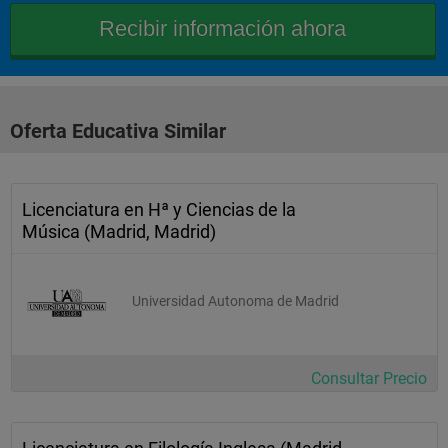
 12
Comentario de textos latinos "
 "
Oferta Educativa Similar
 9
 3
Licenciatura en Hª y Ciencias de la
 12
Música (Madrid, Madrid)
Gramática griega y latina Obligatoria
Universidad Autonoma de Madrid
 "
 9
Consultar Precio
 3
 12