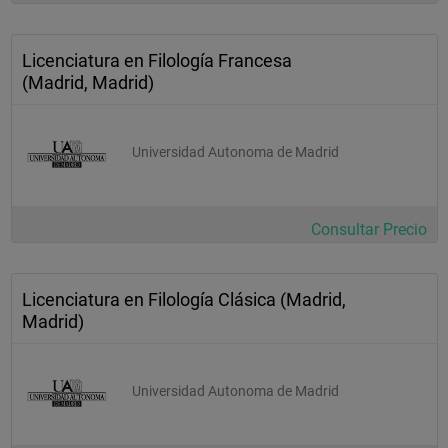
 6
Licenciatura en Filología Francesa
(Madrid, Madrid)
Textos latinos I "
 "
Universidad Autonoma de Madrid
 4
 2
 6
Consultar Precio
Lingüística "
Licenciatura en Filología Clásica (Madrid,
 "
Madrid)
 7
 2
Universidad Autonoma de Madrid
 9