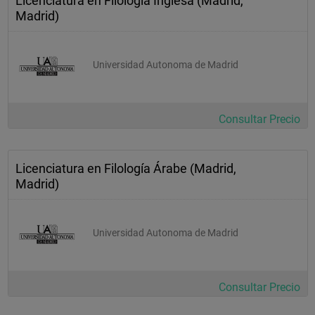
Licenciatura en Filología Inglesa (Madrid,
Madrid)
Introducción a la literatura griega "
 1er. Semestre
Universidad Autonoma de Madrid
 4
 2
 6
Consultar Precio
TOTAL
Licenciatura en Filología Árabe (Madrid,
 44
Madrid)
 16
 60
Universidad Autonoma de Madrid
Consultar Precio
SEGUNDO CURSO 