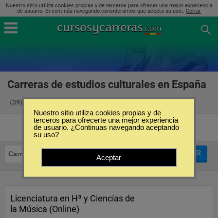
Nuestro sitio utiliza cookies propias y de terceros para ofrecer una mejor experiencia
de usuario. Si continúa navegando consideramos que acepta su uso..
Cerrar
Carreras de estudios culturales en España
(39)
Nuestro sitio utiliza cookies propias y de
terceros para ofrecerte una mejor experiencia
de usuario. ¿Continuas navegando aceptando
su uso?
FILTRAR
Carreras
Estudios Culturales
Aceptar
Licenciatura en Hª y Ciencias de
la Música (Online)