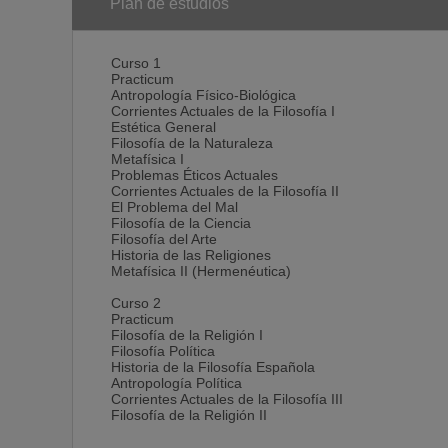
* Atentos al mundo contemporáneo. La enseñanza fil
Plan de estudios
el desarrollo de un pensamiento sistémico y de una vi
culturales emergentes.
Curso 1
Practicum
Antropología Físico-Biológica
# ¿Para qué preparan estos estudios?
Corrientes Actuales de la Filosofía I
Estética General
La Universidad de Deusto pretende preparar profesion
Filosofía de la Naturaleza
proceso de creación de valor en el ámbito empresaria
Metafísica I
alumno mediante la titulación, le capacitan para ejer
Problemas Éticos Actuales
Corrientes Actuales de la Filosofía II
Gestión del conocimiento
El Problema del Mal
Filosofía de la Ciencia
Utilización del saber: Capacitación para servirse de
Filosofía del Arte
poseen, adaptándolos a situaciones concretas.
Historia de las Religiones
Metafísica II (Hermenéutica)
Saber interdisciplinar: Capacitación para relacionar di
reales.
Curso 2
Practicum
Pensamiento sistémico: Capacidad de traducir el sent
Filosofía de la Religión I
información mediante la conceptualización abstracta.
Filosofía Política
Historia de la Filosofía Española
Servicios de mediación y negociación
Antropología Política
Corrientes Actuales de la Filosofía III
Análisis de problemas y toma de decisiones: Especial 
Filosofía de la Religión II
procesos de discernimiento y la consecuente toma de