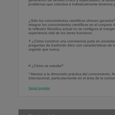
generación de sentido crítico y especulativo; la filos
problemas que colectiva e individualmente tenemos 
¿Sólo los conocimientos científicos ofrecen garantí
integrar los conocimientos científicos en el conjunto
la reflexión filosófica actual no se configura al mar
experiencia vital de los seres humanos.
Y ¿Cómo construir una convivencia justa en sociedad
preguntas de trasfondo ético son características de la
urgente que nunca.
# ¿Cómo se estudia?
* Atentos a la dimensión práctica del conocimiento. An
internacional, particularmente en el área de la comun
de los estudios de filosofía una formación que quier
instituciones y empresas. Desde esta perspectiva prác
Seguir leyendo
habilidades y destrezas orientadas al mundo laboral 
* Atentos al mundo de la ciencia. Los estudios de filo
nuevas aportaciones de las ciencias en todos sus ámb
artificial y la realidad virtual, desde el mundo de las c
Los estudios de Filosofía de la UD presentan un diál
los fenómenos humanos tanto individuales como soci