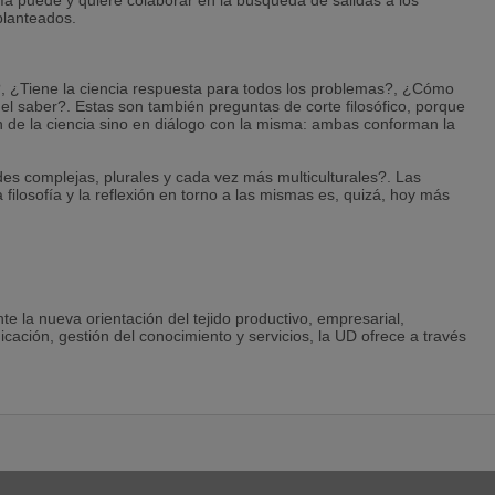
ofía puede y quiere colaborar en la búsqueda de salidas a los
planteados.
a?, ¿Tiene la ciencia respuesta para todos los problemas?, ¿Cómo
 del saber?. Estas son también preguntas de corte filosófico, porque
gen de la ciencia sino en diálogo con la misma: ambas conforman la
es complejas, plurales y cada vez más multiculturales?. Las
 filosofía y la reflexión en torno a las mismas es, quizá, hoy más
te la nueva orientación del tejido productivo, empresarial,
icación, gestión del conocimiento y servicios, la UD ofrece a través
e responder a las nuevas necesidades socio-laborales de
tica la formación filosófica UD tiene en cuenta el desarrollo de
y a las nuevas tecnologías de la comunicación.
sofía son esencialmente interdisciplinares, cercanos y atentos a las
itos: desde el mundo de la biología al mundo de la inteligencia
iencias sociales y políticas al de la psicología o al de la lingüística.
ogo con las ciencias actuales, en especial con aquellas que estudian
ales.