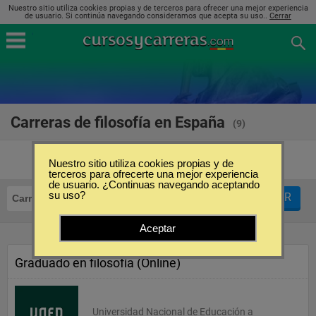
Nuestro sitio utiliza cookies propias y de terceros para ofrecer una mejor experiencia
de usuario. Si continúa navegando consideramos que acepta su uso..
Cerrar
Carreras de filosofía en España
(9)
Nuestro sitio utiliza cookies propias y de
terceros para ofrecerte una mejor experiencia
de usuario. ¿Continuas navegando aceptando
su uso?
FILTRAR
Carreras
Filosofía
Aceptar
Graduado en filosofía (Online)
Universidad Nacional de Educación a