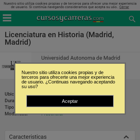
Nuestro sitio utiliza cookies propias y de terceros para ofrecer una mejor experiencia
de usuario. Si continúa navegando consideramos que acepta su uso..
Cerrar
Licenciatura en Historia (Madrid,
Madrid)
Universidad Autonoma de Madrid
Nuestro sitio utiliza cookies propias y de
terceros para ofrecerte una mejor experiencia
de usuario. ¿Continuas navegando aceptando
su uso?
Ubicación:
Madrid - Madrid
Duración:
4 Años
Aceptar
Tipo:
Carreras Universitarias
Modalidad:
Presencial
Caracteristicas