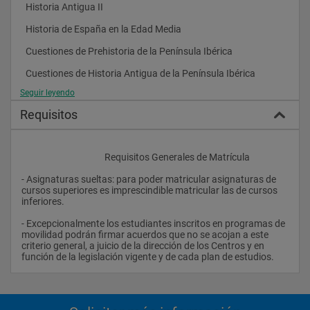
El estudiante puede optar por no seguir ninguno de los 
  Historia Antigua II 
itinerarios y combinar libremente optativas entre todas las 
ofrecidas.
  Historia de España en la Edad Media 
El estudiante deberá superar 12 créditos de libre configuración 
  Cuestiones de Prehistoria de la Península Ibérica 
en el primer ciclo y otros 19 en el segundo ciclo.
  Cuestiones de Historia Antigua de la Península Ibérica 
De acuerdo con el plan de estudios, al estudiante se le podrán 
reconocer un máximo de siete créditos por cursos, seminarios 
Seguir leyendo
  Claves de la Baja Edad Media Peninsular 
y otras actividades extracurriculares.				
Requisitos
Segundo Curso: (Sin Docencia) 
					Requisitos Generales de Matrícula
Historia Moderna I (Alta Edad Moderna) 
- Asignaturas sueltas: para poder matricular asignaturas de 
La Hegemonía Hispana (1560-1660) 
cursos superiores es imprescindible matricular las de cursos 
inferiores.
Historia Contemporánea I (Universal 1789-1870) 
- Excepcionalmente los estudiantes inscritos en programas de 
Historia Contemporánea III (Los Orígenes de la España 
movilidad podrán firmar acuerdos que no se acojan a este 
Contemporánea) 
criterio general, a juicio de la dirección de los Centros y en 
función de la legislación vigente y de cada plan de estudios.                
Cuestiones de Arqueología de la Península Ibérica 
Decadencia, Absolutismo y Reforma en la España del siglo 
XVIII 