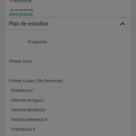
-Prehistoria
-Arqueología
Seguir leyendo
-Historia Antigua
Plan de estudios
-Historia Medieval
-Historia Moderna
                    Programa:
-Historia Contemporánea
Primer Ciclo 
Para seguir un itinerario es preciso elegir en el segundo ciclo al 
menos 9 materias optativas propias de cada itinerario. El 
estudiante puede también optar por seguir itinerarios mixtos 
Primer Curso: (Sin Docencia) 
combinando materias de itinerarios de cronológica o 
temáticamente cercanos:
  Prehistoria I 
-Prehistoria, Arqueología e Historia Antigua
  Historia Antigua I 
-Historia Antigua y Medieval
  Historia Medieval I 
-Historia Medieval y Moderna
  Historia Medieval II 
-Historia Moderna y Contemporánea
  Prehistoria II 