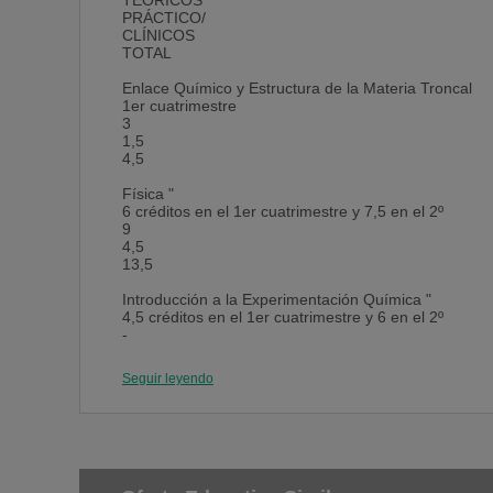
TEÓRICOS
PRÁCTICO/
CLÍNICOS
TOTAL
Enlace Químico y Estructura de la Materia Troncal
1er cuatrimestre
3
1,5
4,5
Física "
6 créditos en el 1er cuatrimestre y 7,5 en el 2º
9
4,5
13,5
Introducción a la Experimentación Química "
4,5 créditos en el 1er cuatrimestre y 6 en el 2º
-
10,5
10,5
Seguir leyendo
Matemáticas "
6 créditos en el 1er cuatrimestre y 6 en el 2º
8
4
12