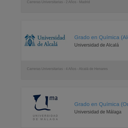
Carreras Universitarias - 2 Años - Madrid
SEGUNDO CURSO
ASIGNATURA
CARÁCTER
ORDENACIÓN TEMPORAL
CRÉDITOS
Grado en Química (Al
TEÓRICOS
Universidad de Alcalá
PRÁCTICO/
CLÍNICOS
TOTAL
Química Inorgánica Troncal
4,5 créditos en el 1er cuatrimestre y 4,5 en el 2º
Carreras Universitarias - 4 Años - Alcalá de Henares
6
3
9
Química Orgánica "
"
6
Grado en Química (On
3
9
Universidad de Málaga
Introducción a las Técnicas Instrumentales "
6 créditos en el 1er cuatrimestre y 6 en el 2º