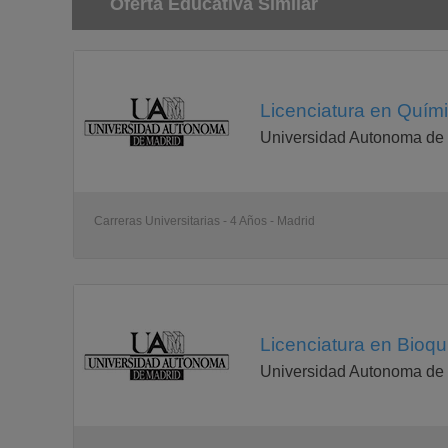
Oferta Educativa Similar
Química Analítica "
4,5 crèditos en el 1er cuatrimestre y 4,5 en el 2º
6
3
9
Licenciatura en Quími
Principios de Reactividad Química Obligatoria
2º cuatrimestre
Universidad Autonoma de
3
3
6
CRÉDITOS DE LIBRE CONFIGURACIÓN
Carreras Universitarias - 4 Años - Madrid
1er cuatrimestre
-
-
4,5
TOTAL
29 *
26,5 *
Licenciatura en Bioqu
60
Universidad Autonoma de
* Se excluyen los créditos de Libre Configuración