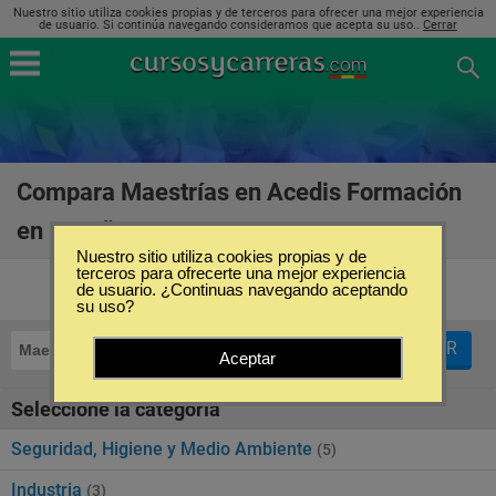
Nuestro sitio utiliza cookies propias y de terceros para ofrecer una mejor experiencia
de usuario. Si continúa navegando consideramos que acepta su uso..
Cerrar
Compara Maestrías en Acedis Formación
en España
(10)
Nuestro sitio utiliza cookies propias y de
terceros para ofrecerte una mejor experiencia
de usuario. ¿Continuas navegando aceptando
su uso?
FILTRAR
Maestrías
Acedis Formación
Aceptar
Seleccione la categoría
Seguridad, Higiene y Medio Ambiente
(5)
Industria
(3)