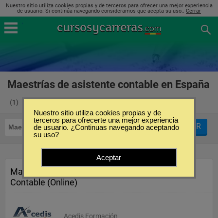
Nuestro sitio utiliza cookies propias y de terceros para ofrecer una mejor experiencia
de usuario. Si continúa navegando consideramos que acepta su uso..
Cerrar
Maestrías de asistente contable en España
(1)
Nuestro sitio utiliza cookies propias y de
terceros para ofrecerte una mejor experiencia
FILTRAR
Maestrías
de usuario. ¿Continuas navegando aceptando
Asistente Contable
su uso?
Aceptar
Master Profesional en Asesoría
Contable (Online)
Acedis Formación