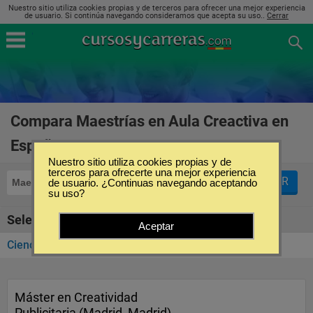
Nuestro sitio utiliza cookies propias y de terceros para ofrecer una mejor experiencia
de usuario. Si continúa navegando consideramos que acepta su uso..
Cerrar
Compara Maestrías en Aula Creactiva en
España
(1)
Nuestro sitio utiliza cookies propias y de
terceros para ofrecerte una mejor experiencia
FILTRAR
Maestrías
de usuario. ¿Continuas navegando aceptando
Aula Creactiva
su uso?
Seleccione la categoría
Aceptar
Ciencias Económicas y Empresariales
(1)
Máster en Creatividad
Publicitaria (Madrid, Madrid)