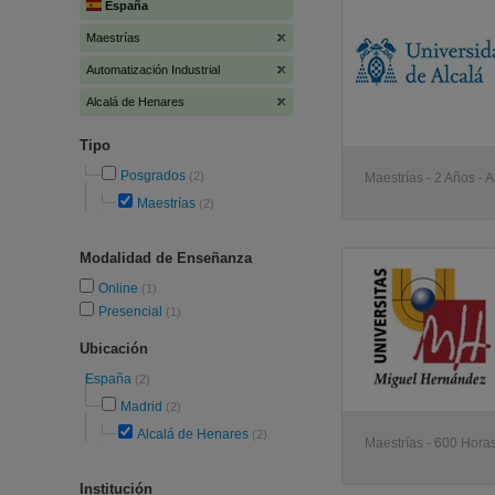
España
Maestrías
Automatización Industrial
Alcalá de Henares
Tipo
Posgrados
(2)
Maestrías - 2 Años - 
Maestrías
(2)
Modalidad de Enseñanza
Online
(1)
Presencial
(1)
Ubicación
España
(2)
Madrid
(2)
Alcalá de Henares
(2)
Maestrías - 600 Horas
Institución