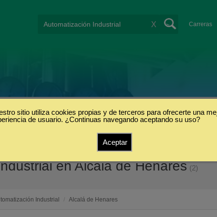
X
Carreras
stro sitio utiliza cookies propias y de terceros para ofrecerte una me
periencia de usuario. ¿Continuas navegando aceptando su uso?
Aceptar
ndustrial en Alcalá de Henares
(2)
tomatización Industrial
/
Alcalá de Henares