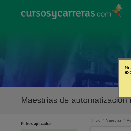
Nue
ex
Maestrías de automatización i
Inicio
/
Maestrías
/
Au
Filtros aplicados