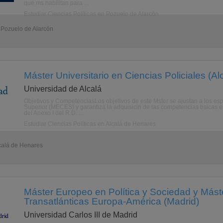
que ms habilitan para ...
Estudiar Ciencias Políticas en Pozuelo de Alarcón
- Pozuelo de Alarcón
Máster Universitario en Ciencias Policiales (A
Universidad de Alcalá
Objetivos y CompetenciasLos objetivos de este Mster se ajustan a los es
Superior (MECES) y garantiza la adquisicin de las competencias bsicas exi
del Anexo I del R.D. ...
Estudiar Ciencias Políticas en Alcalá de Henares
lcalá de Henares
Máster Europeo en Política y Sociedad y Mást
Transatlánticas Europa-América (Madrid)
Universidad Carlos III de Madrid