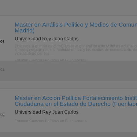
Master en Análisis Político y Medios de Comu
Madrid)
Universidad Rey Juan Carlos
Objetivos, a quin va dirigidoEl objetivo general de este Mster es dotar a 
compleja relacin entre la realidad poltica y los medios de comunicacin,
y de acuerdo con los ...
Estudiar Ciencias Políticas en Fuenlabrada
ada
Master en Acción Política Fortalecimiento Insti
Ciudadana en el Estado de Derecho (Fuenlabr
Universidad Rey Juan Carlos
Estudiar Ciencias Políticas en Fuenlabrada