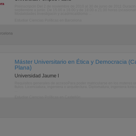
Preinscripcin Del 2 de noviembre de 2010 al 30 de junio de 2011 Duracin
septiembre a junio. De 15.00 a 18.00 y de 18.00 a 21.00 horas (ocasio
Modalidades Investigacin y acadmicaIdioma ...
Estudiar Ciencias Políticas en Barcelona
arcelona
Máster Universitario en Ética y Democracia (Ca
Plana)
Universidad Jaume I
Requisitos generales de accesoPara poder matricularse en los msteres un
ttulos: Licenciatura, ingeniera o arquitectura. Diplomatura, ingeniera tcnica
...
Estudiar Ciencias Políticas en Castellón