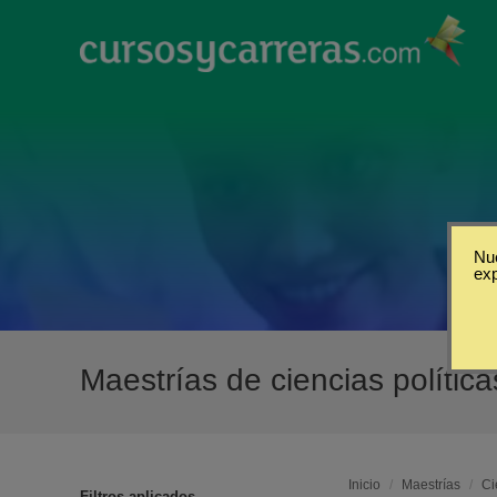
Nue
ex
Maestrías de ciencias polític
Inicio
/
Maestrías
/
Ci
Filtros aplicados