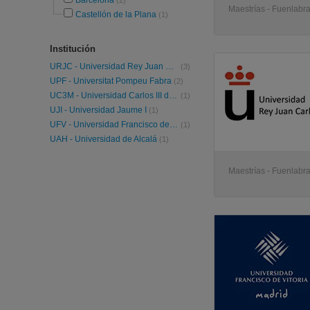
Barcelona
(2)
Maestrías - Fuenlabr
Castellón de la Plana
(1)
Institución
URJC - Universidad Rey Juan Carlos
(3)
UPF - Universitat Pompeu Fabra
(2)
UC3M - Universidad Carlos III de Madrid
(1)
UJI - Universidad Jaume I
(1)
UFV - Universidad Francisco de Vitoria
(1)
UAH - Universidad de Alcalá
(1)
Maestrías - Fuenlabr