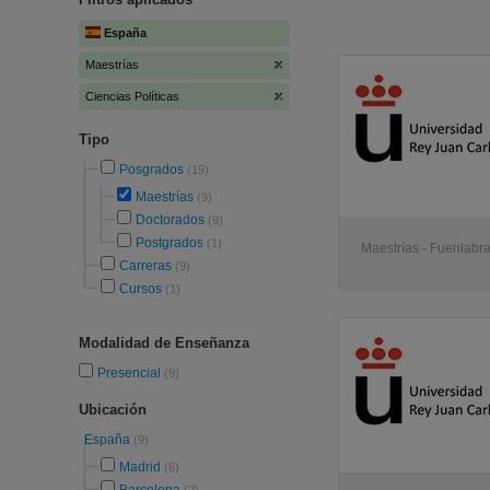
España
Maestrías
Ciencias Políticas
Tipo
Posgrados
(19)
Maestrías
(9)
Doctorados
(9)
Postgrados
(1)
Maestrías - Fuenlabr
Carreras
(9)
Cursos
(1)
Modalidad de Enseñanza
Presencial
(9)
Ubicación
España
(9)
Madrid
(6)