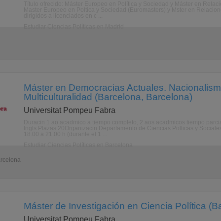
Título ofrecido: Máster Europeo en Política y Sociedad y Máster en Rela
Master Europeo en Poltica y Sociedad (Euromasters) y Mster en Relacion
dirigidos a licenciados en c ...
Estudiar Ciencias Políticas en Madrid
Máster en Democracias Actuales. Nacionalism
Multiculturalidad (Barcelona, Barcelona)
Universitat Pompeu Fabra
Duracin 1 ao acadmico a tiempo completo, 2 aos acadmicos tiempo parci
Ingls Plazas 20Organizacin Departamento de Ciencias Polticas y Sociales
18.00 a 21.00 h (durante el 1 ...
Estudiar Ciencias Políticas en Barcelona
arcelona
Máster de Investigación en Ciencia Política (B
Universitat Pompeu Fabra