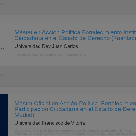
ada
Máster en Acción Política Fortalecimiento Insti
Ciudadana en el Estado de Derecho (Fuenlabr
Universidad Rey Juan Carlos
Estudiar Ciencias Políticas en Fuenlabrada
ada
Máster Oficial en Acción Política, Fortalecimien
Participación Ciudadana en el Estado de Dere
Madrid)
Universidad Francisco de Vitoria
Objetivos: - Consolidar conocimientos en los temas esenciales de la accin 
privado.- Desarrollar capacidades personales (oratoria, negociacin, lidera