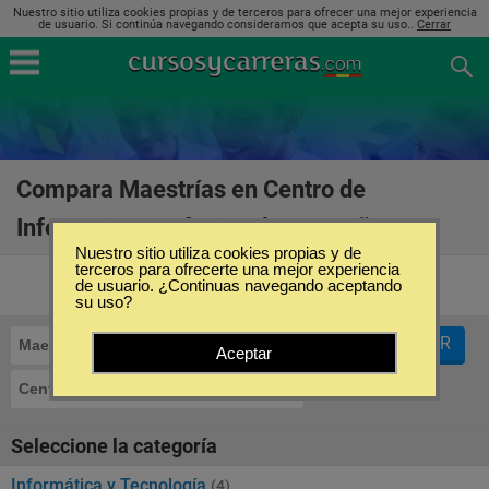
Nuestro sitio utiliza cookies propias y de terceros para ofrecer una mejor experiencia
de usuario. Si continúa navegando consideramos que acepta su uso..
Cerrar
Compara Maestrías en Centro de
Informatica Profesional en España
(5)
Nuestro sitio utiliza cookies propias y de
terceros para ofrecerte una mejor experiencia
de usuario. ¿Continuas navegando aceptando
su uso?
FILTRAR
Maestrías
Aceptar
Centro de Informatica Profesional
Seleccione la categoría
Informática y Tecnología
(4)