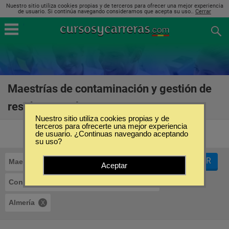
Nuestro sitio utiliza cookies propias y de terceros para ofrecer una mejor experiencia
de usuario. Si continúa navegando consideramos que acepta su uso..
Cerrar
Maestrías de contaminación y gestión de
residuos en Almería
(3)
Nuestro sitio utiliza cookies propias y de
terceros para ofrecerte una mejor experiencia
de usuario. ¿Continuas navegando aceptando
su uso?
FILTRAR
Maestrías
Aceptar
Contaminación y Gestión de Residuos
Almería