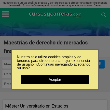
Nuestro sitio utiliza cookies propias y de terceros para ofrecer una mejor experiencia
de usuario. Si continúa navegando consideramos que acepta su uso..
Cerrar
Maestrías de derecho de mercados
financieros presencial en España
(1)
Nuestro sitio utiliza cookies propias y de
terceros para ofrecerte una mejor experiencia
FILTRAR
Maestrías
de usuario. ¿Continuas navegando aceptando
su uso?
Derecho de Mercados Financieros
Aceptar
Presencial
Máster Universitario en Estudios