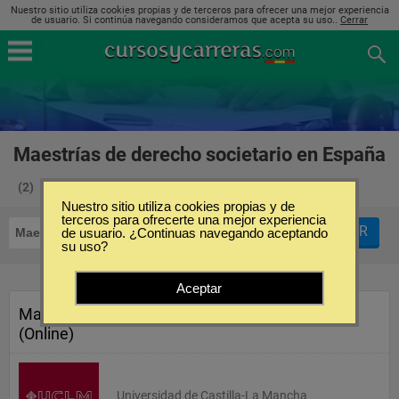
Nuestro sitio utiliza cookies propias y de terceros para ofrecer una mejor experiencia
de usuario. Si continúa navegando consideramos que acepta su uso..
Cerrar
Maestrías de derecho societario en España
(2)
Nuestro sitio utiliza cookies propias y de
terceros para ofrecerte una mejor experiencia
FILTRAR
Maestrías
de usuario. ¿Continuas navegando aceptando
Derecho Societario
su uso?
Aceptar
Master en Derecho Comunitario
(Online)
Universidad de Castilla-La Mancha