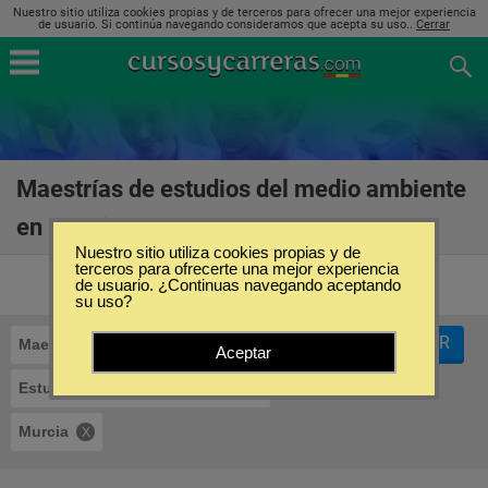
Nuestro sitio utiliza cookies propias y de terceros para ofrecer una mejor experiencia
de usuario. Si continúa navegando consideramos que acepta su uso..
Cerrar
Maestrías de estudios del medio ambiente
en Murcia
(5)
Nuestro sitio utiliza cookies propias y de
terceros para ofrecerte una mejor experiencia
de usuario. ¿Continuas navegando aceptando
su uso?
FILTRAR
Maestrías
Aceptar
Estudios del Medio Ambiente
Murcia