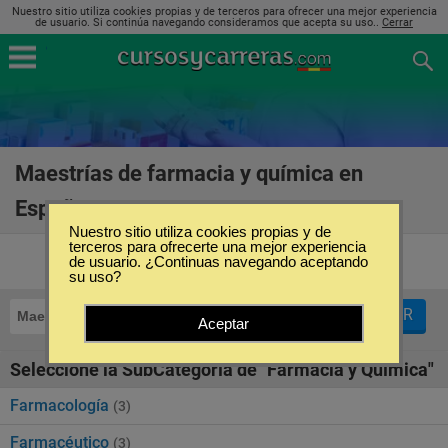
Nuestro sitio utiliza cookies propias y de terceros para ofrecer una mejor experiencia
de usuario. Si continúa navegando consideramos que acepta su uso..
Cerrar
Maestrías de farmacia y química en
España
(6)
Nuestro sitio utiliza cookies propias y de
terceros para ofrecerte una mejor experiencia
de usuario. ¿Continuas navegando aceptando
su uso?
FILTRAR
Maestrías
Farmacia y Química
Aceptar
Seleccione la SubCategoría de "Farmacia y Química"
Farmacología
(3)
Farmacéutico
(3)