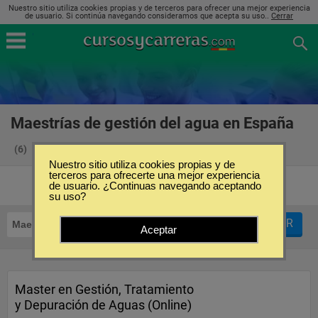
Nuestro sitio utiliza cookies propias y de terceros para ofrecer una mejor experiencia
de usuario. Si continúa navegando consideramos que acepta su uso..
Cerrar
Maestrías de gestión del agua en España
(6)
Nuestro sitio utiliza cookies propias y de
terceros para ofrecerte una mejor experiencia
de usuario. ¿Continuas navegando aceptando
su uso?
FILTRAR
Maestrías
Gestión del Agua
Aceptar
Master en Gestión, Tratamiento
y Depuración de Aguas (Online)