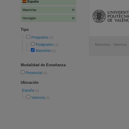
España
Maestrías
Hormigón
Tipo
Posgrados
(2)
Postgrados
Maestrías - Valencia
(1)
Maestrías
(1)
Modalidad de Enseñanza
Presencial
(1)
Ubicación
España
(1)
Valencia
(1)