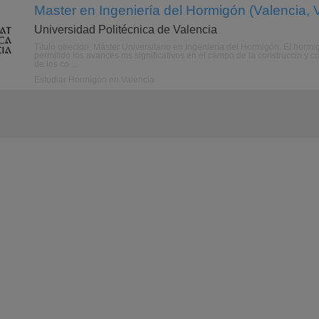
Master en Ingeniería del Hormigón (Valencia, 
Universidad Politécnica de Valencia
Título ofrecido: Máster Universitario en Ingeniería del Hormigón. El hormi
permitido los avances ms significativos en el campo de la construccin y cons
de los co ...
Estudiar Hormigón en Valencia