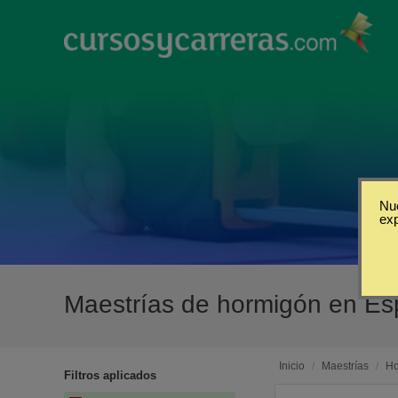
Nue
ex
Maestrías de hormigón en E
Inicio
/
Maestrías
/
Ho
Filtros aplicados