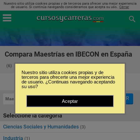
Nuestro sitio utiliza cookies propias y de terceros para ofrecer una mejor experiencia
de usuario. Si continúa navegando consideramos que acepta su uso..
Cerrar
Compara Maestrías en IBECON en España
(6)
Nuestro sitio utiliza cookies propias y de
terceros para ofrecerte una mejor experiencia
de usuario. ¿Continuas navegando aceptando
su uso?
FILTRAR
Maestrías
IBECON
Aceptar
Seleccione la categoría
Ciencias Sociales y Humanidades
(3)
Industria
(1)