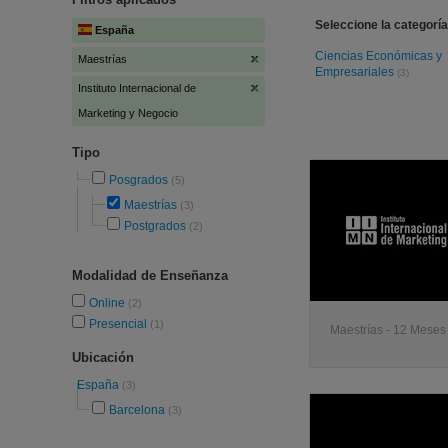
Seleccione la categoría
España
Ciencias Económicas y
Maestrías
Empresariales
(3)
Instituto Internacional de
Marketing y Negocio
Tipo
Posgrados
(5)
Maestrías
(3)
Postgrados
(2)
Modalidad de Enseñanza
Online
(2)
Presencial
(1)
Maestrías - 12 Meses 
Ubicación
España
(3)
Barcelona
(3)