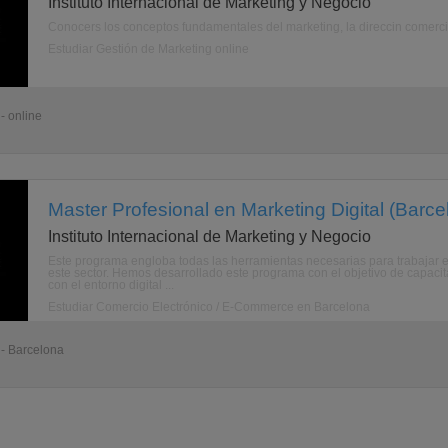
Instituto Internacional de Marketing y Negocio
Conocers los conceptos fundamentales del marketing, la direccin comercial
Estudiar Gestión de Marketing online
- online
Master Profesional en Marketing Digital (Barce
Instituto Internacional de Marketing y Negocio
Este programa engloba todas las herramientas necesarias para trabajar en
este sector. Hemos desarrollado este programa con el objetivo de capaci
con el entorno digital ...
Estudiar Comercio Electrónico / E-Commerce en Barcelona
 - Barcelona