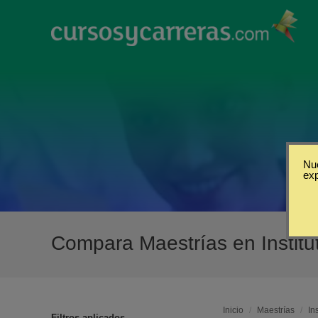
Nue
ex
Compara Maestrías en Institu
Inicio
/
Maestrías
/
In
Filtros aplicados