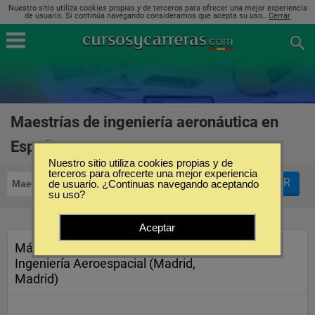
Nuestro sitio utiliza cookies propias y de terceros para ofrecer una mejor experiencia
de usuario. Si continúa navegando consideramos que acepta su uso..
Cerrar
Maestrías de ingeniería aeronáutica en
España
(1)
Nuestro sitio utiliza cookies propias y de
terceros para ofrecerte una mejor experiencia
FILTRAR
Maestrías
de usuario. ¿Continuas navegando aceptando
Ingeniería Aeronáutica
su uso?
Aceptar
Máster Universitario en
Ingeniería Aeroespacial (Madrid,
Madrid)