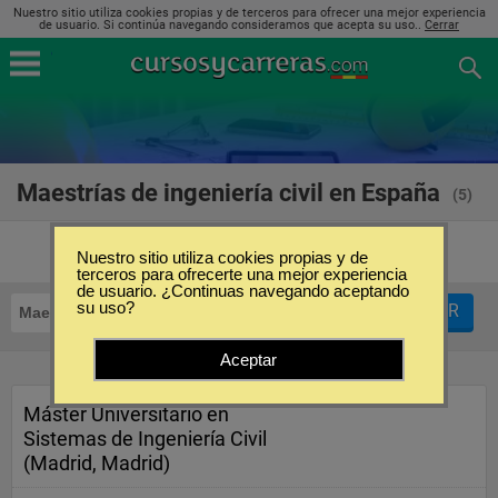
Nuestro sitio utiliza cookies propias y de terceros para ofrecer una mejor experiencia
de usuario. Si continúa navegando consideramos que acepta su uso..
Cerrar
Maestrías de ingeniería civil en España
(5)
Nuestro sitio utiliza cookies propias y de
terceros para ofrecerte una mejor experiencia
de usuario. ¿Continuas navegando aceptando
su uso?
FILTRAR
Maestrías
Ingeniería Civil
Aceptar
Máster Universitario en
Sistemas de Ingeniería Civil
(Madrid, Madrid)