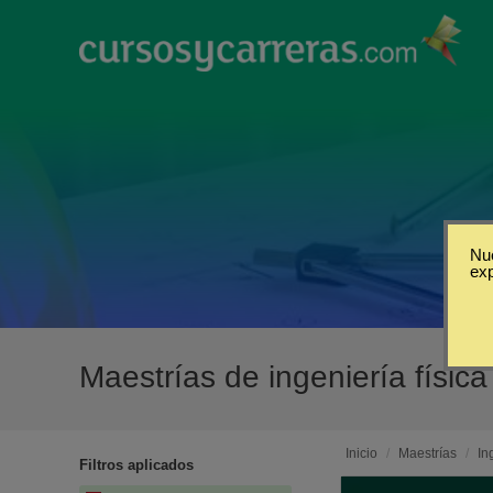
Nue
ex
Maestrías de ingeniería físic
Inicio
/
Maestrías
/
In
Filtros aplicados