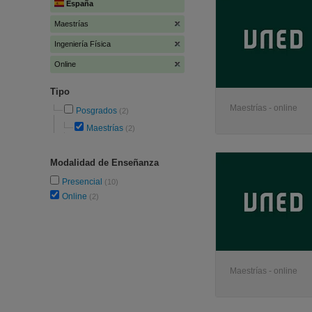
España
Maestrías
Ingeniería Física
Online
Tipo
Maestrías - online
Posgrados
(2)
Maestrías
(2)
Modalidad de Enseñanza
Presencial
(10)
Online
(2)
Maestrías - online