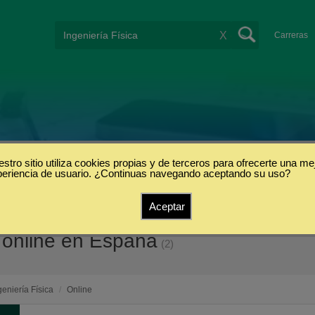
X
Carreras
stro sitio utiliza cookies propias y de terceros para ofrecerte una me
periencia de usuario. ¿Continuas navegando aceptando su uso?
Aceptar
a online en España
(2)
geniería Física
/
Online