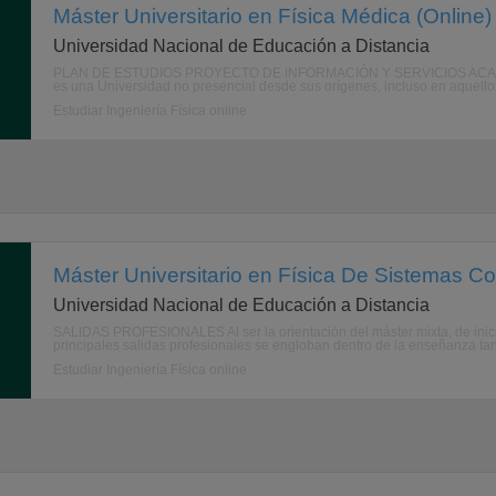
Máster Universitario en Física Médica (Online)
Universidad Nacional de Educación a Distancia
PLAN DE ESTUDIOS PROYECTO DE INFORMACIÓN Y SERVICIOS ACA
es una Universidad no presencial desde sus orígenes, incluso en aquellos 
Estudiar Ingeniería Física online
Máster Universitario en Física De Sistemas Co
Universidad Nacional de Educación a Distancia
SALIDAS PROFESIONALES Al ser la orientación del máster mixta, de inicia
principales salidas profesionales se engloban dentro de la enseñanza tan
Estudiar Ingeniería Física online