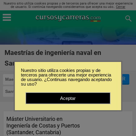
Nuestro sitio utiliza cookies propias y de terceros para ofrecer una mejor experiencia
de usuario. Si continúa navegando consideramos que acepta su uso..
Cerrar
Maestrías de ingeniería naval en
Santander
(1)
Nuestro sitio utiliza cookies propias y de
terceros para ofrecerte una mejor experiencia
FILTRAR
Maestrías
de usuario. ¿Continuas navegando aceptando
Ingeniería Naval
su uso?
Santander
Aceptar
Máster Universitario en
Ingeniería de Costas y Puertos
(Santander, Cantabria)