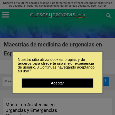
Nuestro sitio utiliza cookies propias y de terceros para ofrecer una mejor experiencia
de usuario. Si continúa navegando consideramos que acepta su uso..
Cerrar
Maestrías de medicina de urgencias en
España
(4)
Nuestro sitio utiliza cookies propias y de
terceros para ofrecerte una mejor experiencia
de usuario. ¿Continuas navegando aceptando
su uso?
FILTRAR
Maestrías
Medicina de Urgencias
Aceptar
Máster en Asistencia en
Urgencias y Emergencias