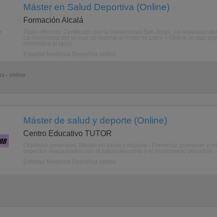
Máster en Salud Deportiva (Online)
Formación Alcalá
Título ofrecido: Certificado por la Universidad San Jorge. La realizacin d
La modalidad por la cual se realizar el mster es Libro + Online, lo que si
informatva al igual ...
Estudiar Medicina Deportiva online
s - online
Máster de salud y deporte (Online)
Centro Educativo TUTOR
Objetivos generales: Máster en salud y deporte - Fomentar, promover y or
aspectos relacionados con la salud deportiva y el rendimiento deportivo. - 
Estudiar Medicina Deportiva online