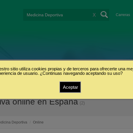
X
Carreras
stro sitio utiliza cookies propias y de terceros para ofrecerte una me
periencia de usuario. ¿Continuas navegando aceptando su uso?
Aceptar
iva online en España
(2)
dicina Deportiva
/
Online