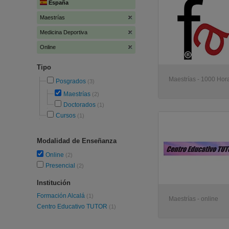
España
Maestrías
Medicina Deportiva
Online
Tipo
Maestrías - 1000 Hora
Posgrados
(3)
Maestrías
(2)
Doctorados
(1)
Cursos
(1)
Modalidad de Enseñanza
Online
(2)
Presencial
(2)
Institución
Formación Alcalá
(1)
Maestrías - online
Centro Educativo TUTOR
(1)