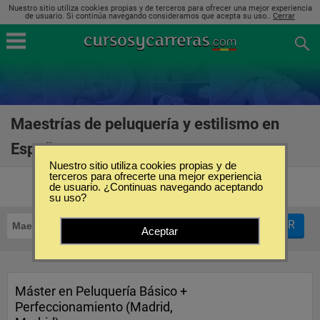
Nuestro sitio utiliza cookies propias y de terceros para ofrecer una mejor experiencia
de usuario. Si continúa navegando consideramos que acepta su uso..
Cerrar
Maestrías de peluquería y estilismo en
España
(3)
Nuestro sitio utiliza cookies propias y de
terceros para ofrecerte una mejor experiencia
de usuario. ¿Continuas navegando aceptando
su uso?
FILTRAR
Maestrías
Peluquería y Estilismo
Aceptar
Máster en Peluquería Básico +
Perfeccionamiento (Madrid,