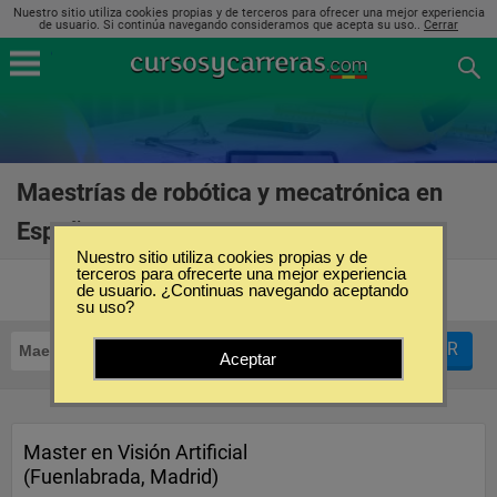
Nuestro sitio utiliza cookies propias y de terceros para ofrecer una mejor experiencia
de usuario. Si continúa navegando consideramos que acepta su uso..
Cerrar
Maestrías de robótica y mecatrónica en
España
(6)
Nuestro sitio utiliza cookies propias y de
terceros para ofrecerte una mejor experiencia
de usuario. ¿Continuas navegando aceptando
su uso?
FILTRAR
Maestrías
Robótica y Mecatrónica
Aceptar
Master en Visión Artificial
(Fuenlabrada, Madrid)