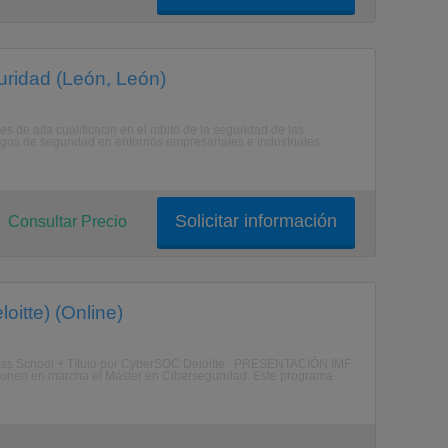
uridad (León, León)
es de alta cualificacin en el mbito de la seguridad de las
sgos de seguridad en entornos empresariales e industriales.
Solicitar información
Consultar Precio
oitte) (Online)
siness School + Título por CyberSOC Deloitte. PRESENTACIÓN:IMF
, ponen en marcha el Máster en Ciberseguridad. Este programa