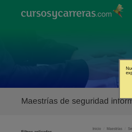
Nue
ex
Maestrías de seguridad infor
Inicio
/
Maestrías
/
Se
Filtros aplicados