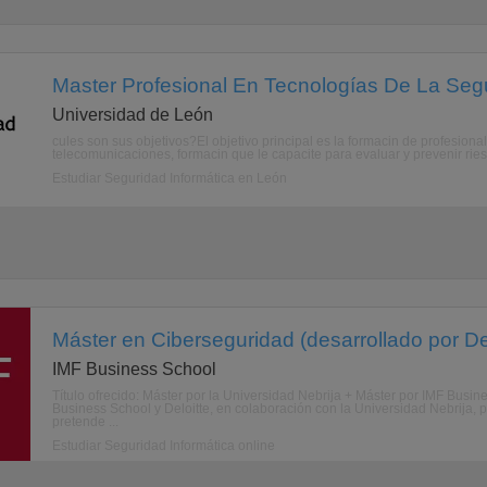
Master Profesional En Tecnologías De La Seg
Universidad de León
cules son sus objetivos?El objetivo principal es la formacin de profesional
telecomunicaciones, formacin que le capacite para evaluar y prevenir rie
Estudiar Seguridad Informática en León
Máster en Ciberseguridad (desarrollado por Del
IMF Business School
Título ofrecido: Máster por la Universidad Nebrija + Máster por IMF Bu
Business School y Deloitte, en colaboración con la Universidad Nebrija
pretende ...
Estudiar Seguridad Informática online