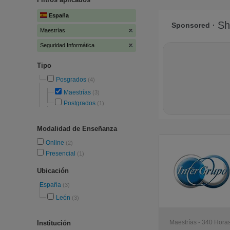
España
Maestrías
Seguridad Informática
Tipo
Posgrados
(4)
Maestrías
(3)
Postgrados
(1)
Modalidad de Enseñanza
Online
(2)
Presencial
(1)
Ubicación
España
(3)
León
(3)
Maestrías - 340 Horas
Institución