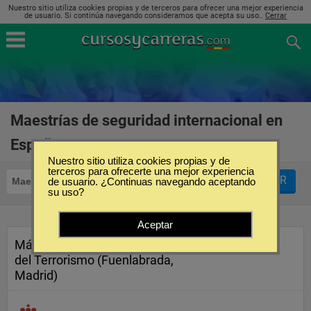
Nuestro sitio utiliza cookies propias y de terceros para ofrecer una mejor experiencia
de usuario. Si continúa navegando consideramos que acepta su uso..
Cerrar
Maestrías de seguridad internacional en
España
(1)
Nuestro sitio utiliza cookies propias y de
terceros para ofrecerte una mejor experiencia
FILTRAR
Maestrías
de usuario. ¿Continuas navegando aceptando
Seguridad Internacional
su uso?
Aceptar
Máster en Análisis y Prevención
del Terrorismo (Fuenlabrada,
Madrid)