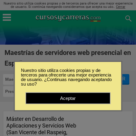
Nuestro sitio utiliza cookies propias y de terceros para ofrecer una mejor experiencia
de usuario. Si continúa navegando consideramos que acepta su uso..
Cerrar
Maestrías de servidores web presencial en
España
(1)
Nuestro sitio utiliza cookies propias y de
terceros para ofrecerte una mejor experiencia
FILTRAR
Maestrías
de usuario. ¿Continuas navegando aceptando
Servidores WEB
su uso?
Presencial
Aceptar
Máster en Desarrollo de
Aplicaciones y Servicios Web
(San Vicente del Raspeig,