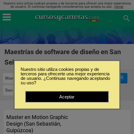
Nuestro sitio utiliza cookies propias y de terceros para ofrecer una mejor experiencia
de usuario. Si continúa navegando consideramos que acepta su uso..
Cerrar
Maestrías de software de diseño en San
Sebastián
(1)
Nuestro sitio utiliza cookies propias y de
terceros para ofrecerte una mejor experiencia
FILTRAR
Maestrías
de usuario. ¿Continuas navegando aceptando
Software de Diseño
su uso?
San Sebastián
Aceptar
Master en Motion Graphic
Design (San Sebastián,
Guipúzcoa)