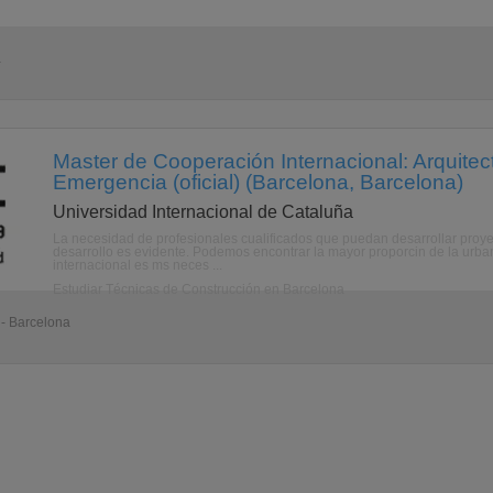
a
Master de Cooperación Internacional: Arquitec
Emergencia (oficial) (Barcelona, Barcelona)
Universidad Internacional de Cataluña
La necesidad de profesionales cualificados que puedan desarrollar proyec
desarrollo es evidente. Podemos encontrar la mayor proporcin de la urb
internacional es ms neces ...
Estudiar Técnicas de Construcción en Barcelona
 - Barcelona