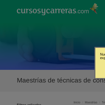
Nue
ex
Maestrías de técnicas de con
Inicio
/
Maestrías
/
Té
Filtros aplicados