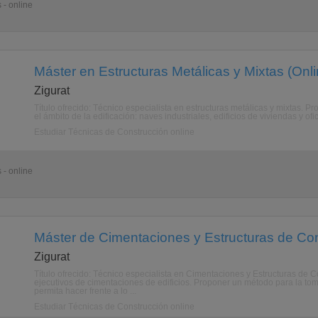
 - online
Máster en Estructuras Metálicas y Mixtas (Onli
Zigurat
Título ofrecido: Técnico especialista en estructuras metálicas y mixtas. Pr
el ámbito de la edificación: naves industriales, edificios de viviendas y of
Estudiar Técnicas de Construcción online
 - online
Máster de Cimentaciones y Estructuras de Con
Zigurat
Título ofrecido: Técnico especialista en Cimentaciones y Estructuras de C
ejecutivos de cimentaciones de edificios. Proponer un método para la tom
permita hacer frente a lo ...
Estudiar Técnicas de Construcción online