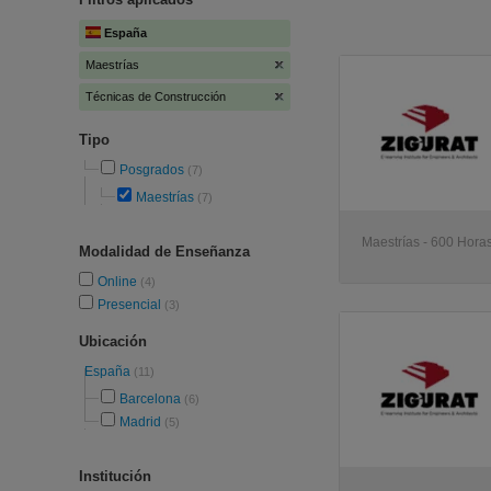
España
Maestrías
Técnicas de Construcción
Tipo
Posgrados
(7)
Maestrías
(7)
Maestrías - 600 Horas
Modalidad de Enseñanza
Online
(4)
Presencial
(3)
Ubicación
España
(11)
Barcelona
(6)
Madrid
(5)
Institución