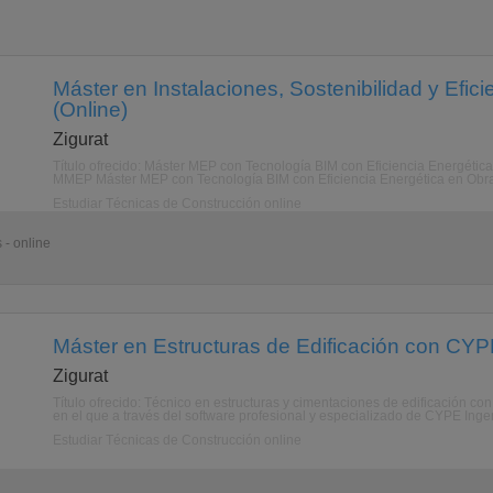
Máster en Instalaciones, Sostenibilidad y Efic
(Online)
Zigurat
Título ofrecido: Máster MEP con Tecnología BIM con Eficiencia Energética,
MMEP Máster MEP con Tecnología BIM con Eficiencia Energética en Obra N
Estudiar Técnicas de Construcción online
 - online
Máster en Estructuras de Edificación con CYP
Zigurat
Título ofrecido: Técnico en estructuras y cimentaciones de edificación c
en el que a través del software profesional y especializado de CYPE Ingeni
Estudiar Técnicas de Construcción online