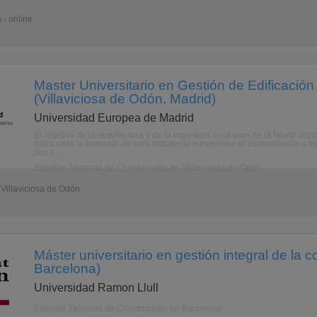
 - online
Master Universitario en Gestión de Edificación
(Villaviciosa de Odón, Madrid)
Universidad Europea de Madrid
El objetivo de la arquitectura y de la ingeniera es la unin de la faceta artst
bsico para la formacin de todo arquitecto e ingeniero el conocimiento a f
sus e ...
Estudiar Técnicas de Construcción en Villaviciosa de Odón
 Villaviciosa de Odón
Máster universitario en gestión integral de la 
Barcelona)
Universidad Ramon Llull
Estudiar Técnicas de Construcción en Barcelona